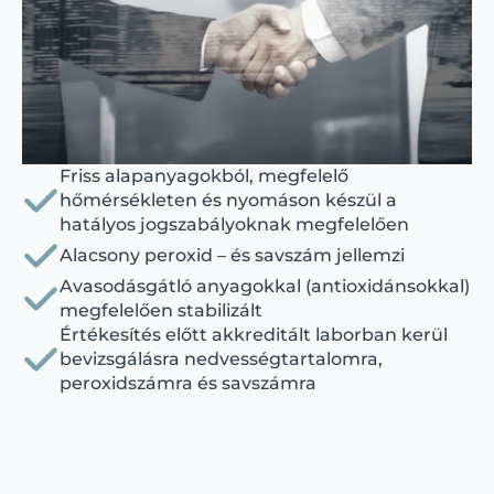
Friss alapanyagokból, megfelelő
hőmérsékleten és nyomáson készül a
hatályos jogszabályoknak megfelelően
Alacsony peroxid – és savszám jellemzi
Avasodásgátló anyagokkal (antioxidánsokkal)
megfelelően stabilizált
Értékesítés előtt akkreditált laborban kerül
bevizsgálásra nedvességtartalomra,
peroxidszámra és savszámra