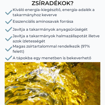
ZSÍRADÉKOK?
Kiváló energia-kiegészítő, energia-adalék a
takarmányhoz keverve
Esszenciális aminosavak forrása
Javítja a takarmányok anyagsűrűségét
Javítja a takarmányok halmazállapotát illetve
azok ízletességét
Magas zsírtartalommal rendelkezik (97%
felett)
A tápokba egy menetben is bekeverhető