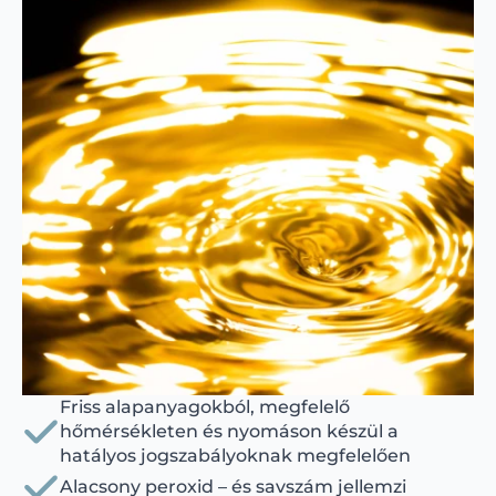
Friss alapanyagokból, megfelelő
hőmérsékleten és nyomáson készül a
hatályos jogszabályoknak megfelelően
Alacsony peroxid – és savszám jellemzi